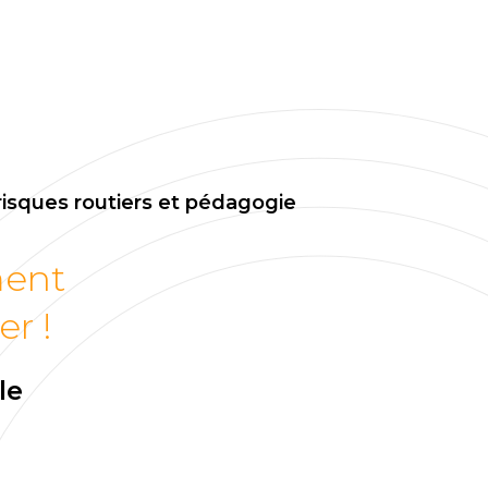
risques routiers et pédagogie
ment
er !
le