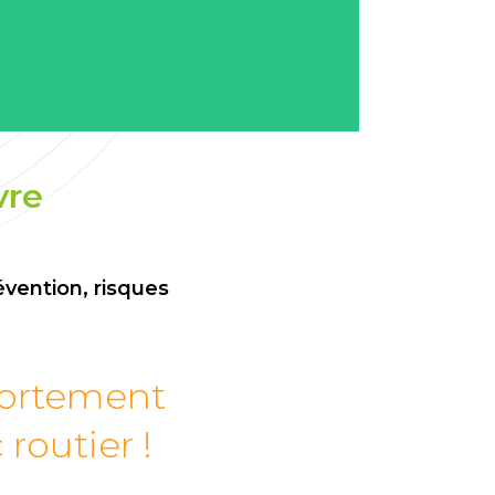
vre
vention, risques
portement
 routier !