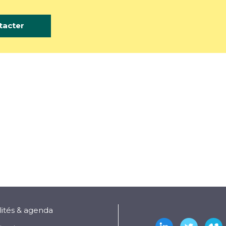
tacter
lités & agenda