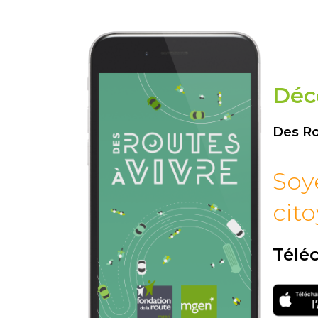
Déc
Des Ro
Soy
cito
Téléc
Téléch
sur l'ap