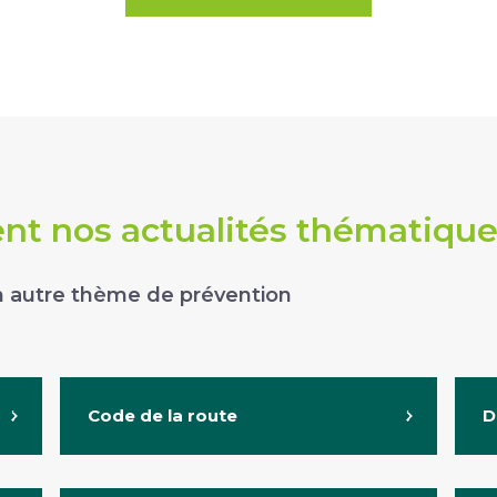
t nos actualités thématiqu
 un autre thème de prévention
Code de la route
D