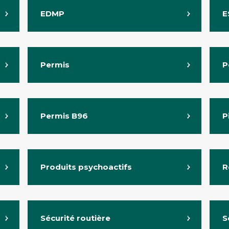
EDMP
E
Permis
P
Permis B96
P
Produits psychoactifs
R
Sécurité routière
S