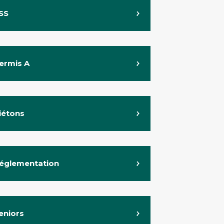
SS
ermis A
iétons
églementation
eniors