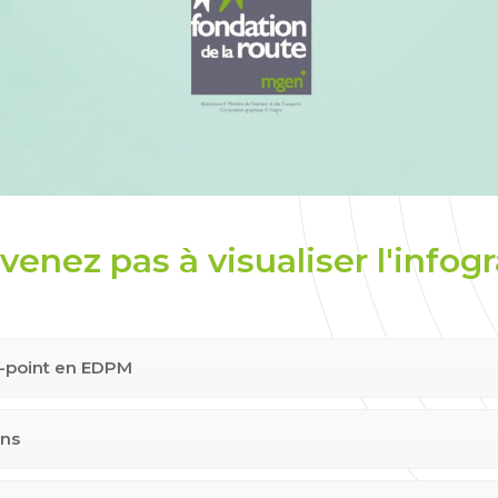
enez pas à visualiser l'infog
d-point en EDPM
ons