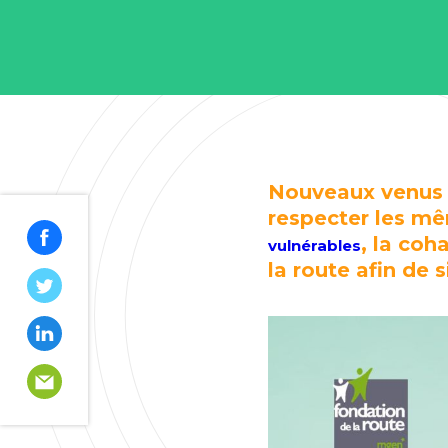
Nouveaux venus s
respecter les mêm
, la coh
vulnérables
la route afin de 