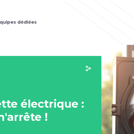
quipes dédiées
ette électrique :
'arrête !