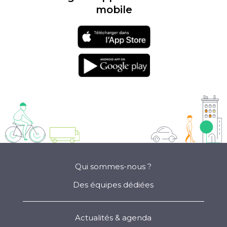
mobile
Téléchargement
sur l'app store
Téléchargement
sur google play
Qui sommes-nous ?
Des équipes dédiées
Actualités & agenda