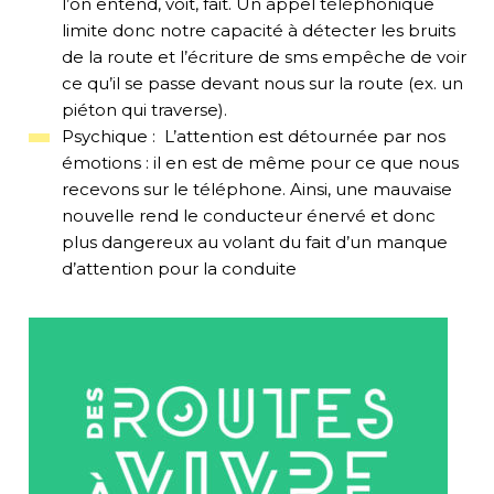
l’on entend
, voit
, fait
. U
n
appel
téléphonique
limite donc notre capacité à détecter les bruits
de la r
oute
et l’écriture de sms empêche de voir
ce qu’il se passe devant nous sur la route (ex. un
piéton qui traverse).
P
sychique
:
L’attention est détournée par
nos
émotions : il en est de même pour
ce que nous
recevons sur le téléphone. Ainsi, une mauvaise
nouvelle rend le conducteur énervé
et donc
plus dangereux au volant du fait d’un manque
d’attention pour la conduite