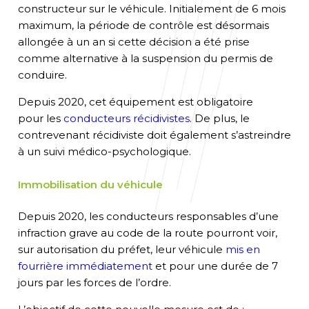
constructeur sur le véhicule.
Initialement de 6 mois
maximum, la période de contrôle est désormais
allongée à un an si cette décision a été prise
comme alternative à la suspension du permis de
conduire.
Depuis 2020, cet équipement est
oblig
atoire
pour
le
s
conducteur
s
récidivistes
.
De plus,
le
contrevenant
récidiviste
d
oit
également s’astreindre
à
un suivi médico-psychologique
.
Immobilisation du véhicule
Depuis 2020, l
es conducteurs responsables
d’une
infraction grave au
code de la route pourront voir
,
sur autorisation du préfet,
leur véhicule
mis en
fourrière
immédiatement
et
pour
une durée de
7
jours
par les forces de l’ordre
.