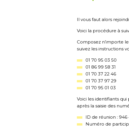
Il vous faut alors rejoi
Voici la procédure à suiv
Composez n’importe leq
suivez les instructions v
01 70 95 03 50
01 86 99 58 31
01 70 37 22 46
01 70 37 97 29
01 70 95 01 03
Voici les identifiants q
après la saisie des numé
ID de réunion : 946
Numéro de participa