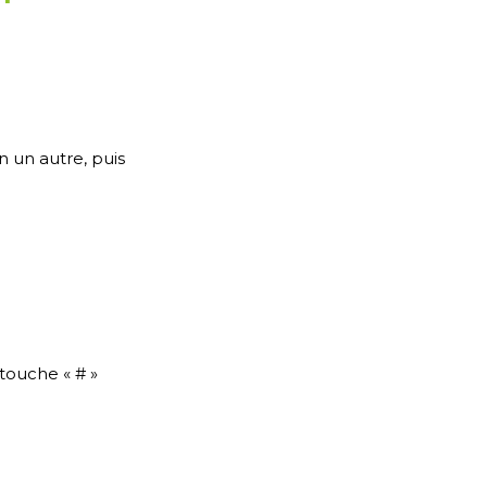
 un autre, puis
 touche « # »