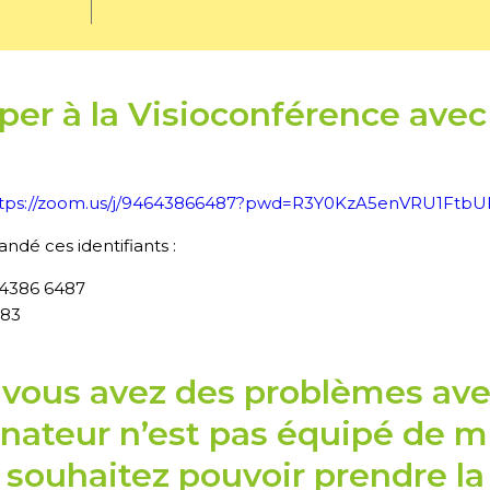
iper à la Visioconférence ave
ttps://zoom.us/j/94643866487?pwd=R3Y0KzA5enVRU1Ft
ndé ces identifiants :
 4386 6487
683
i vous avez des problèmes ave
dinateur n’est pas équipé de m
 souhaitez pouvoir prendre la