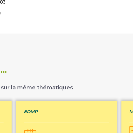
683
!
..
 sur la même thématiques
EDMP
M