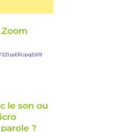
c Zoom
bUF2ZUpERUpqZz09
c le son ou
icro
 parole ?