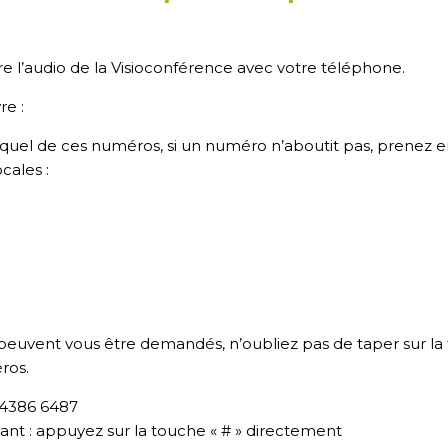
ndre l’audio de la Visioconférence avec votre téléphone.
re :
uel de ces numéros, si un numéro n’aboutit pas, prenez en
ocales :
ui peuvent vous être demandés, n’oubliez pas de taper sur la
ros.
 4386 6487
nt : appuyez sur la touche « # » directement