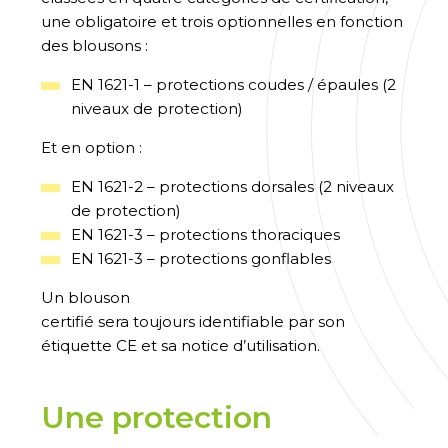
une obligatoire et
trois
optionnelles en fonction
des blousons
:
EN 1621-1 – protections coudes / épaules (2
niveaux de protection)
Et en option :
EN 1621-2 – protections dorsales (2 niveaux
de protection)
E
N 1621-3 – protections thoraciques
EN 1621-3 – protections gonflables
U
n blouson
certifié
sera
toujours
identifiable
par
son
étiquette CE et sa notice d’utilisation.
Une protection